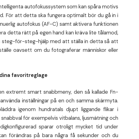
 intelligenta autofokussystem som kan spåra motivs
d. För att detta ska fungera optimalt bör du gå in i
nuerlig autofokus (AF-C) samt aktivera funktionen
rera detta rätt på egen hand kan kräva lite tålamod,
steg-för-steg-hjälp med att ställa in detta så att
tälle oavsett om du fotograferar människor eller
dina favoritreglage
en extremt smart snabbmeny, den så kallade Fn-
 använda inställningar på en och samma skärmyta.
bläddra igenom hundratals djupt liggande flikar i
l snabbval för exempelvis vitbalans, ljusmätning och
rdigkonfigurerad sparar otroligt mycket tid under
 kan förändras på bara några få sekunder och du