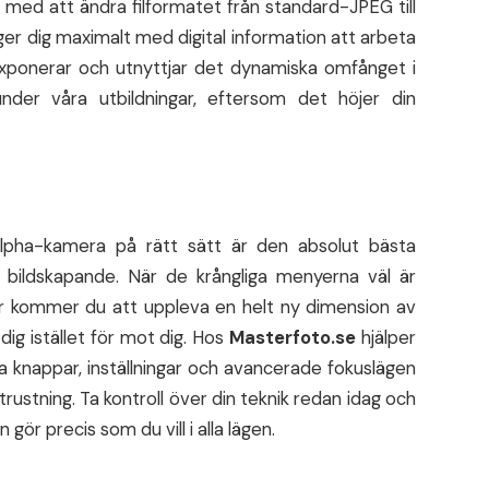
med att ändra filformatet från standard-JPEG till
er dig maximalt med digital information att arbeta
exponerar och utnyttjar det dynamiska omfånget i
under våra utbildningar, eftersom det höjer din
 Alpha-kamera på rätt sätt är den absolut bästa
a bildskapande. När de krångliga menyerna väl är
r kommer du att uppleva en helt ny dimension av
dig istället för mot dig. Hos
Masterfoto.se
hjälper
la knappar, inställningar och avancerade fokuslägen
rustning. Ta kontroll över din teknik redan idag och
gör precis som du vill i alla lägen.