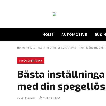
HOME
AUTOMOTIVE
BUSI
Home
»
Bästa inställningarna för Sony Alpha – Kom igång med di
PHOTOGRAPHY
Bästa inställninga
med din spegellö
JULY 4, 2026
4 MINS READ