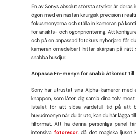
En av Sonys absolut största styrkor är deras
ögon med en nästan kirurgisk precision i realti
fokusmenyerna och ställa in kameran på konti
för ansikts- och ögonprioritering. Att konfigu
och på en anpassad fotokurs nybörjare får du 
kameran omedelbart hittar skärpan på rätt s
snabba husdjur.
Anpassa Fn-menyn för snabb åtkomst till 
Sony har utrustat sina Alpha-kameror med 
knappen, som låter dig samla dina tolv mest
Istället för att slösa värdefull tid på att 
huvudmenyn när du är ute, kan du här lägga til
filformat. Att ha denna personliga panel fä
intensiva
fotoresor
, då det magiska ljuset