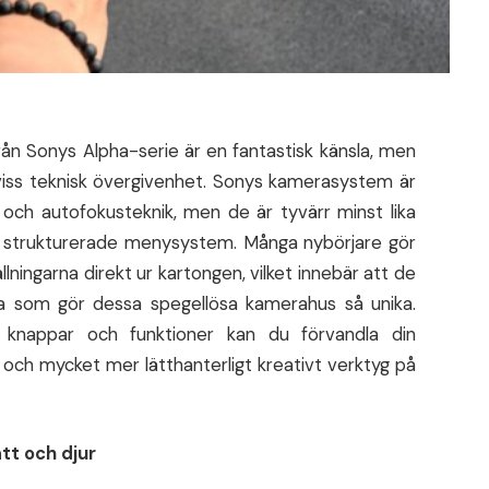
ån Sonys Alpha-serie är en fantastisk känsla, men
viss teknisk övergivenhet. Sonys kamerasystem är
och autofokusteknik, men de är tyvärr minst lika
pt strukturerade menysystem. Många nybörjare gör
lningarna direkt ur kartongen, vilket innebär att de
a som gör dessa spegellösa kamerahus så unika.
 knappar och funktioner kan du förvandla din
vt och mycket mer lätthanterligt kreativt verktyg på
tt och djur