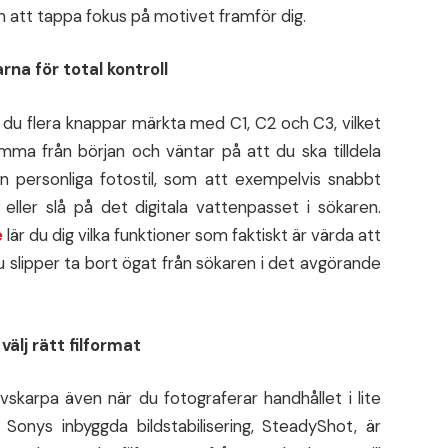
 att tappa fokus på motivet framför dig.
a för total kontroll
du flera knappar märkta med C1, C2 och C3, vilket
mma från början och väntar på att du ska tilldela
n personliga fotostil, som att exempelvis snabbt
ller slå på det digitala vattenpasset i sökaren.
e
lär du dig vilka funktioner som faktiskt är värda att
u slipper ta bort ögat från sökaren i det avgörande
välj rätt filformat
nivskarpa även när du fotograferar handhållet i lite
 Sonys inbyggda bildstabilisering, SteadyShot, är