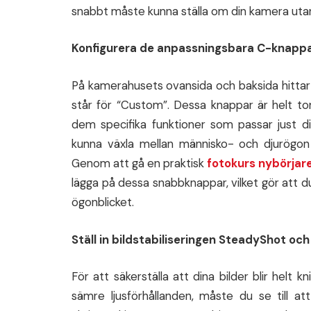
snabbt måste kunna ställa om din kamera utan
Konfigurera de anpassningsbara C-knapparn
På kamerahusets ovansida och baksida hittar 
står för “Custom”. Dessa knappar är helt to
dem specifika funktioner som passar just di
kunna växla mellan människo- och djurögon e
Genom att gå en praktisk
fotokurs nybörjar
lägga på dessa snabbknappar, vilket gör att d
ögonblicket.
Ställ in bildstabiliseringen SteadyShot och 
För att säkerställa att dina bilder blir helt k
sämre ljusförhållanden, måste du se till att